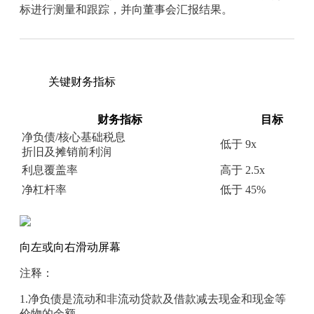
标进行测量和跟踪，并向董事会汇报结果。
关键财务指标
财务指标
目标
净负债/核心基础税息
低于 9x
折旧及摊销前利润
利息覆盖率
高于 2.5x
净杠杆率
低于 45%
向左或向右滑动屏幕
注释：
1.净负债是流动和非流动贷款及借款减去现金和现金等
价物的余额