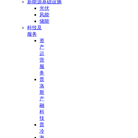
新能源基础设施
光伏
风能
储能
科技及
服务
资
产
运
营
服
务
普
洛
斯
产
融
科
技
普
冷
海