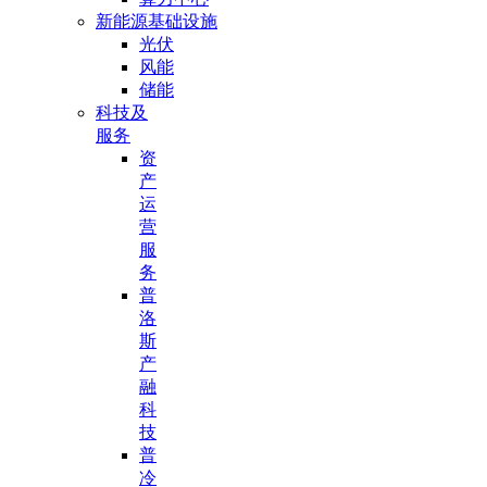
新能源基础设施
光伏
风能
储能
科技及
服务
资
产
运
营
服
务
普
洛
斯
产
融
科
技
普
冷