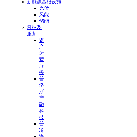
新能源基础设施
光伏
风能
储能
科技及
服务
资
产
运
营
服
务
普
洛
斯
产
融
科
技
普
冷
海