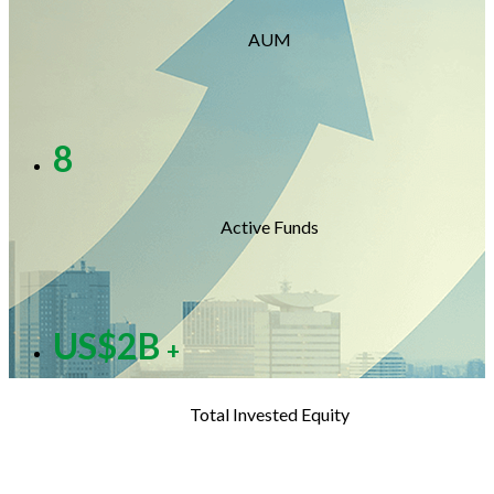
AUM
8
Active Funds
US$
2
B
+
Total Invested Equity