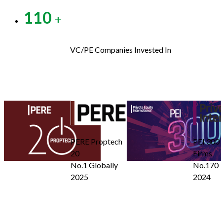
110
+
VC/PE Companies Invested In
PERE Proptech
PEI 300 
20
Firms
No.1 Globally
No.170
2025
2024