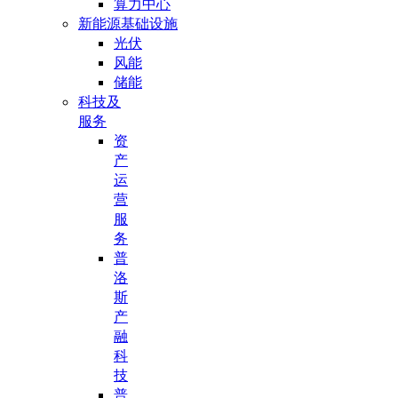
算力中心
新能源基础设施
光伏
风能
储能
科技及
服务
资
产
运
营
服
务
普
洛
斯
产
融
科
技
普