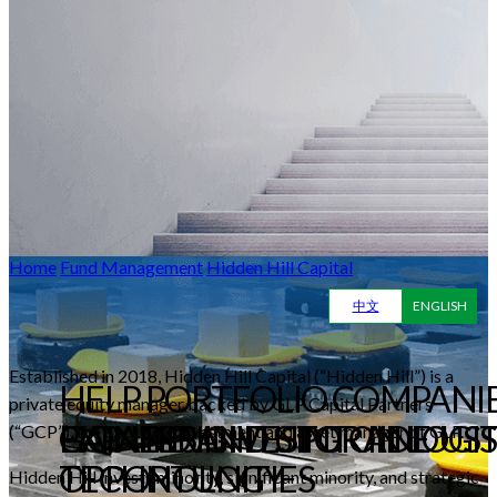
Home
Fund Management
Hidden Hill Capital
中文
ENGLISH
Established in 2018, Hidden Hill Capital (“Hidden Hill”) is a
HELP PORTFOLIO COMPANI
private equity manager backed by GLP Capital Partners
GAIN INSIGHTS INTO INDUS
PIONEER INVESTOR IN LOGIS
EXPAND AND UPGRADE
(“GCP”), the exclusive investment and asset manager of GLP.
OPPORTUNITIES
TECHNOLOGY
Hidden Hill invests minority, significant minority, and strategic