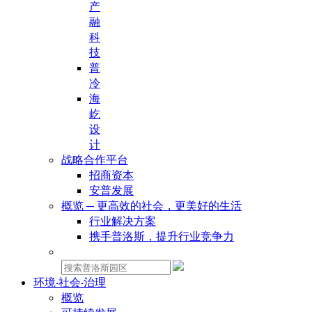
产
融
科
技
普
冷
海
屹
设
计
战略合作平台
招商资本
安普发展
概览 — 更高效的社会，更美好的生活
行业解决方案
携手普洛斯，提升行业竞争力
物业租赁：
环境·社会·治理
概览