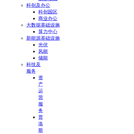
科创及办公
科创园区
商业办公
大数据基础设施
算力中心
新能源基础设施
光伏
风能
储能
科技及
服务
资
产
运
营
服
务
普
洛
斯