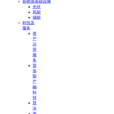
新能源基础设施
光伏
风能
储能
科技及
服务
资
产
运
营
服
务
普
洛
斯
产
融
科
技
普
冷
海