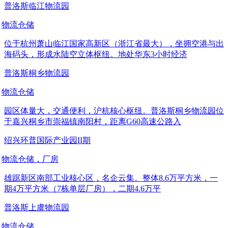
普洛斯临江物流园
物流仓储
位于杭州萧山临江国家高新区（浙江省最大），坐拥空港与出
海码头，形成水陆空立体枢纽。地处华东3小时经济
普洛斯桐乡物流园
物流仓储
园区体量大，交通便利，沪杭核心枢纽。普洛斯桐乡物流园位
于嘉兴桐乡市崇福镇南阳村，距离G60高速公路入
绍兴环普国际产业园II期
物流仓储，厂房
雄踞新区南部工业核心区，名企云集。整体8.6万平方米，一
期4万平方米（7栋单层厂房），二期4.6万平
普洛斯上虞物流园
物流仓储