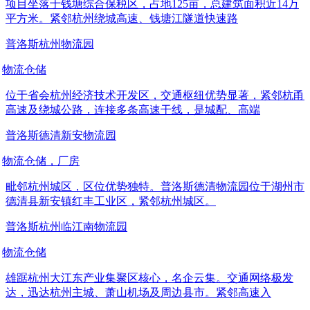
项目坐落于钱塘综合保税区，占地125亩，总建筑面积近14万
平方米。紧邻杭州绕城高速、钱塘江隧道快速路
普洛斯杭州物流园
物流仓储
位于省会杭州经济技术开发区，交通枢纽优势显著，紧邻杭甬
高速及绕城公路，连接多条高速干线，是城配、高端
普洛斯德清新安物流园
物流仓储，厂房
毗邻杭州城区，区位优势独特。普洛斯德清物流园位于湖州市
德清县新安镇红丰工业区，紧邻杭州城区。
普洛斯杭州临江南物流园
物流仓储
雄踞杭州大江东产业集聚区核心，名企云集。交通网络极发
达，迅达杭州主城、萧山机场及周边县市。紧邻高速入