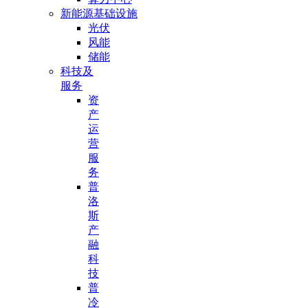
新能源基础设施
光伏
风能
储能
科技及
服务
资
产
运
营
服
务
普
洛
斯
产
融
科
技
普
冷