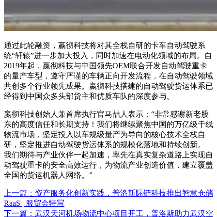
通过此轮融资，嬴彻科技将对其全栈自研的卡车自动驾驶系
统“轩辕”进一步加大投入，同时加速在电动化领域的布局。自
2019年起，嬴彻科技与中国领先OEM联合开发自动驾驶重卡
的量产车型，遵守严谨的车辆正向开发流程，在自动驾驶领域
共创多个行业领先成果。嬴彻科技搭建的自动驾驶货运体系已
经得到中国众多头部货主和优质车队的深度参与。
嬴彻科技创始人兼首席执行官马喆人表示：“非常感谢新老股
东的高度信任和长期支持！我们将继续聚焦中国的万亿级干线
物流市场，坚定投入以车规级量产为导向的核心技术全栈自
研，坚定推进自动驾驶货运体系的规模化落地和持续创新。
我们期待与产业伙伴一起加速，率先在真实复杂道路上实现自
动驾驶重卡的安全高效运行，为物流产业创造价值，建立覆盖
全国的货运机器人网络。”
上一篇：
资产服务化创新实践，普洛斯际链科技推出智慧仓储
RaaS | 服贸会特写
下一篇：
武汉天河机场物流中心项目开工，普洛斯助力武汉空