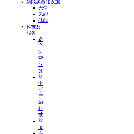
新能源基础设施
光伏
风能
储能
科技及
服务
资
产
运
营
服
务
普
洛
斯
产
融
科
技
普
冷
海