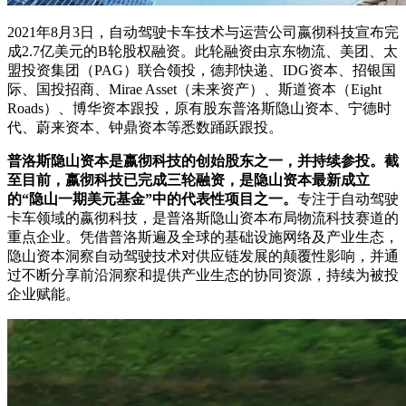
2021年8月3日，自动驾驶卡车技术与运营公司嬴彻科技宣布完
成2.7亿美元的B轮股权融资。此轮融资由京东物流、美团、太
盟投资集团（PAG）联合领投，德邦快递、IDG资本、招银国
际、国投招商、Mirae Asset（未来资产）、斯道资本（Eight
Roads）、博华资本跟投，原有股东普洛斯隐山资本、宁德时
代、蔚来资本、钟鼎资本等悉数踊跃跟投。
普洛斯隐山资本是嬴彻科技的创始股东之一，并持续参投。截
至目前，嬴彻科技已完成三轮融资，是隐山资本最新成立
的“隐山一期美元基金”中的代表性项目之一。
专注于自动驾驶
卡车领域的嬴彻科技，是普洛斯隐山资本布局物流科技赛道的
重点企业。凭借普洛斯遍及全球的基础设施网络及产业生态，
隐山资本洞察自动驾驶技术对供应链发展的颠覆性影响，并通
过不断分享前沿洞察和提供产业生态的协同资源，持续为被投
企业赋能。