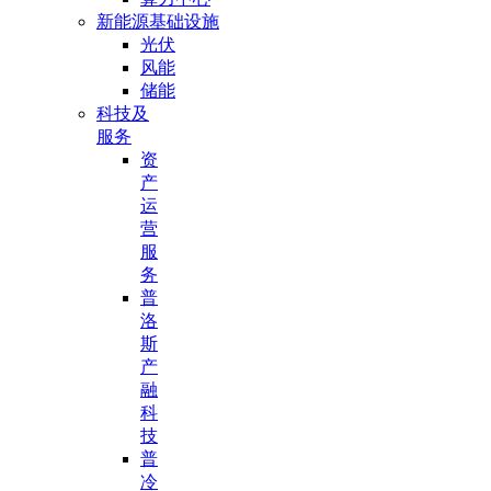
新能源基础设施
光伏
风能
储能
科技及
服务
资
产
运
营
服
务
普
洛
斯
产
融
科
技
普
冷