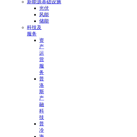
新能源基础设施
光伏
风能
储能
科技及
服务
资
产
运
营
服
务
普
洛
斯
产
融
科
技
普
冷
海