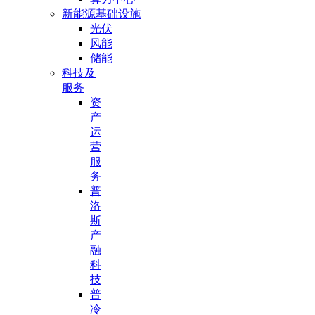
新能源基础设施
光伏
风能
储能
科技及
服务
资
产
运
营
服
务
普
洛
斯
产
融
科
技
普
冷