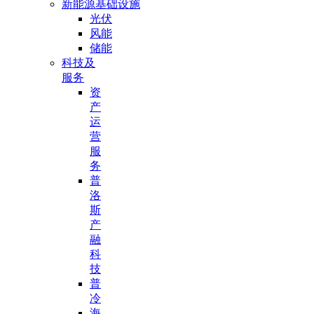
新能源基础设施
光伏
风能
储能
科技及
服务
资
产
运
营
服
务
普
洛
斯
产
融
科
技
普
冷
海