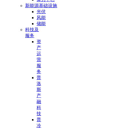
新能源基础设施
光伏
风能
储能
科技及
服务
资
产
运
营
服
务
普
洛
斯
产
融
科
技
普
冷