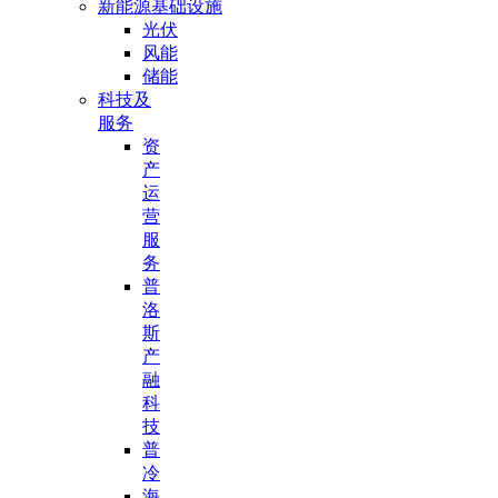
新能源基础设施
光伏
风能
储能
科技及
服务
资
产
运
营
服
务
普
洛
斯
产
融
科
技
普
冷
海