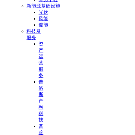
新能源基础设施
光伏
风能
储能
科技及
服务
资
产
运
营
服
务
普
洛
斯
产
融
科
技
普
冷