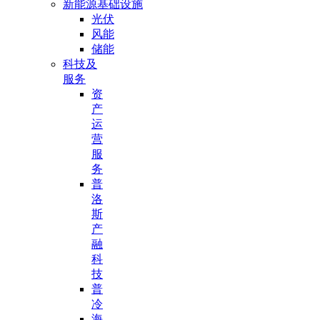
新能源基础设施
光伏
风能
储能
科技及
服务
资
产
运
营
服
务
普
洛
斯
产
融
科
技
普
冷
海