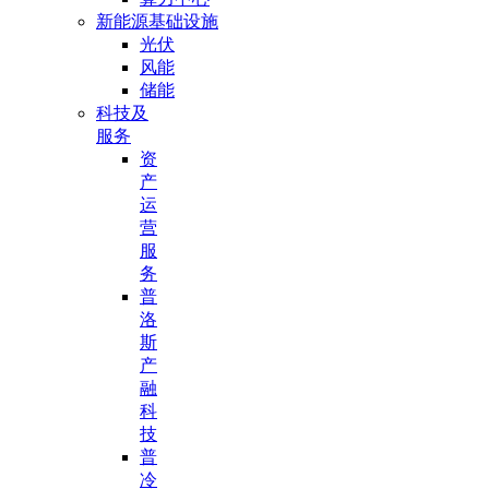
新能源基础设施
光伏
风能
储能
科技及
服务
资
产
运
营
服
务
普
洛
斯
产
融
科
技
普
冷