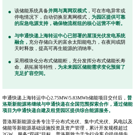
该储能系统具备
并网与离网双模式
，可在市电异常或
停电情况下，自动切换至离网模式，
为园区提供可靠
的应急电源支持，确保物流枢纽的核心运营不中断。
与申通快递上海转运中心已部署的屋顶光伏发电系统
融合，
充分存储白天的富余太阳能电力，在夜间或阴
天时释放，提高可再生能源的消纳率。
采用模块化分布式储能柜，充分发挥分布式储能长寿
命、易拓展等特性，
为未来园区储能需求变化预留了
充足扩容空间。
申通快递上海转运中心2.75MW/5.83MWh储能项目交付后，
普
洛斯新能源将继续与申通快递在全国范围探索合作，通过储能
项目为申通快递自建及租赁园区提供综合能源服务。
普洛斯新能源业务专注于分布式光伏、集中式光伏、风电以及
储能等新能源基础设施投资及资产管理，累计开发规模超过
2GW。服务“双碳”目标，普洛斯致力于为行业客户提供领先