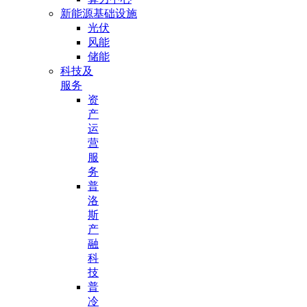
新能源基础设施
光伏
风能
储能
科技及
服务
资
产
运
营
服
务
普
洛
斯
产
融
科
技
普
冷