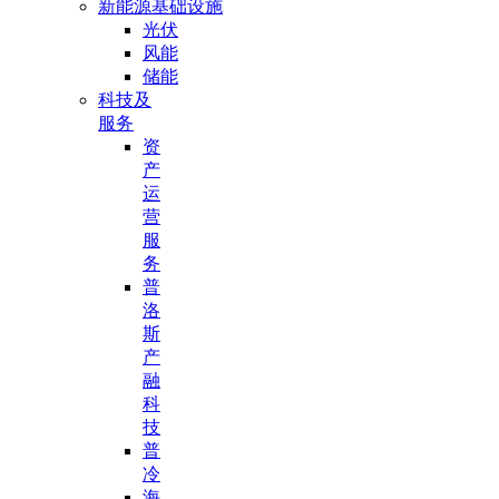
新能源基础设施
光伏
风能
储能
科技及
服务
资
产
运
营
服
务
普
洛
斯
产
融
科
技
普
冷
海