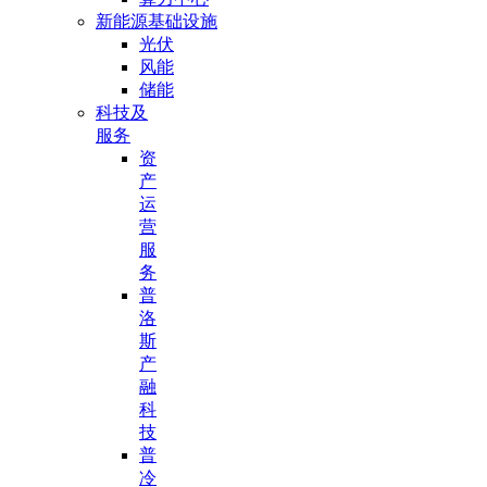
新能源基础设施
光伏
风能
储能
科技及
服务
资
产
运
营
服
务
普
洛
斯
产
融
科
技
普
冷