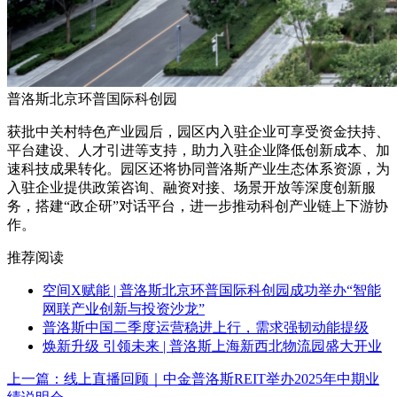
普洛斯北京环普国际科创园
获批中关村特色产业园后，园区内入驻企业可享受资金扶持、
平台建设、人才引进等支持，助力入驻企业降低创新成本、加
速科技成果转化。
园区还将协同普洛斯产业生态体系资源，为
入驻企业提供政策咨询、融资对接、场景开放等深度创新服
务，搭建“政企研”对话平台，进一步推动科创产业链上下游协
作。
推荐阅读
空间X赋能 | 普洛斯北京环普国际科创园成功举办“智能
网联产业创新与投资沙龙”
普洛斯中国二季度运营稳进上行，需求强韧动能提级
焕新升级 引领未来 | 普洛斯上海新西北物流园盛大开业
上一篇：
线上直播回顾｜中金普洛斯REIT举办2025年中期业