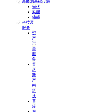
新能源基础设施
光伏
风能
储能
科技及
服务
资
产
运
营
服
务
普
洛
斯
产
融
科
技
普
冷
海