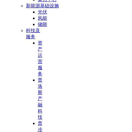
新能源基础设施
光伏
风能
储能
科技及
服务
资
产
运
营
服
务
普
洛
斯
产
融
科
技
普
冷