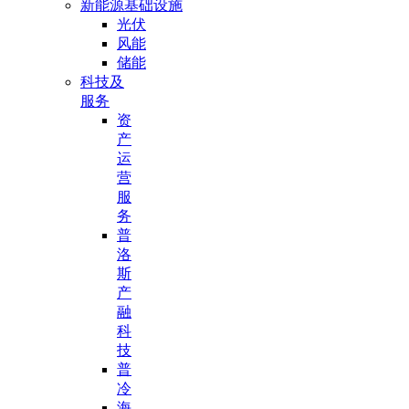
新能源基础设施
光伏
风能
储能
科技及
服务
资
产
运
营
服
务
普
洛
斯
产
融
科
技
普
冷
海