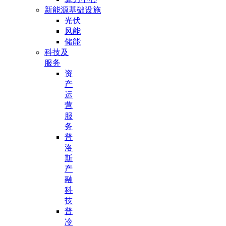
新能源基础设施
光伏
风能
储能
科技及
服务
资
产
运
营
服
务
普
洛
斯
产
融
科
技
普
冷