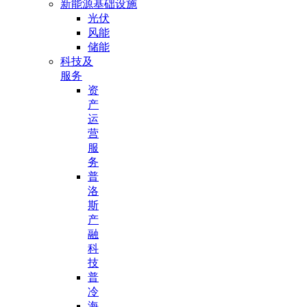
新能源基础设施
光伏
风能
储能
科技及
服务
资
产
运
营
服
务
普
洛
斯
产
融
科
技
普
冷
海