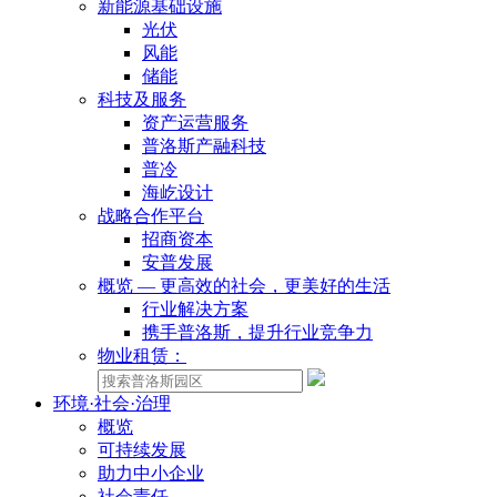
新能源基础设施
光伏
风能
储能
科技及服务
资产运营服务
普洛斯产融科技
普冷
海屹设计
战略合作平台
招商资本
安普发展
概览 — 更高效的社会，更美好的生活
行业解决方案
携手普洛斯，提升行业竞争力
物业租赁：
环境·社会·治理
概览
可持续发展
助力中小企业
社会责任