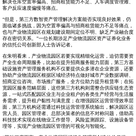
解决仓库空置率偏高、招商租赁能力不足、人车调度管理难、
客户反应速度偏慢等痛点。
“但是，第三方数智资产管理解决方案能否实现良好效果，仍
面临诸多挑战，因为空置率偏高与招商租赁能力不足等痛点，
也与产业物流园区在规划建设期间定位不明、缺乏产业融合度
存在密切关系。”一位长期涉足产业物流园区资产证券化业务
的信托公司创新部人士告诉记者。
在朱明看来，产业物流园区若要实现精细化运营，迫切需要资
产全生命周期服务，比如在提升招商服务能力层面，第三方基
础设施资产管理服务机构不仅要提供众多潜在企业资源，还要
协助产业物流园区根据区域经济特点做好城市产业数据调研、
招商定位咨询、市场推广服务，全方位助力提升租赁率；在拓
宽园区服务范畴层面，这些第三方机构则需整合供应链生态资
源，一站式匹配园区业主与企业租户的各类生产经营与生活服
务需求，提升租户黏性与满意度；在增强园区运营管理效率层
面，第三方机构还需通过科技运营管理系统输出，解决园区运
营人员、园区管理者、总部决策者的信息不对称问题，借助高
科技技术实现在线物业工作督导、风险监测跟踪、设施设备管
理等，实现产业物流园区管理的可视化与智能化。