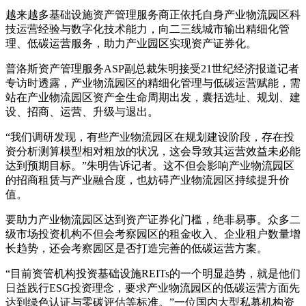
越来越多基础设施资产管理服务商正依托自身产业物流园区科
技运营经验与数字化技术能力，向二三线城市输出精细化管
理、低碳运营服务，助力产业园区实现资产证券化。
普洛斯资产管理服务ASP副总裁朱明接受21世纪经济报道记者
专访时透露，产业物流园区的精细化管理与低碳运营赋能，需
站在产业物流园区资产全生命周期出发，囊括选址、规划、建
设、招商、运营、升级与退出。
“我们调研发现，有些产业物流园区在规划建设阶段，存在投
资分析测算模型相对粗放的状况，这会导致其运营效益未必能
达到预期目标。”朱明告诉记者。这不但会影响产业物流园区
的招商租赁与产业融合度，也妨碍产业物流园区持续提升价
值。
要助力产业物流园区达到资产证券化门槛，绝非易事。众多二
级市场投资机构不但会考察园区的租金收入、企业租户数量增
长趋势，还会考察园区是否打造完善的低碳运营方案。
“目前资管机构投资基础设施REITs的一个明显趋势，就是他们
日益践行ESG投资理念，要求产业物流园区的低碳运营方面先
达到绿色认证与零碳评估等标准。”一位国内大型私募机构资