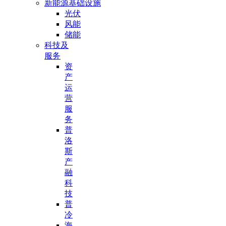
新能源基础设施
光伏
风能
储能
科技及
服务
资
产
运
营
服
务
普
洛
斯
产
融
科
技
普
冷
海