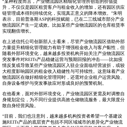
“某种程度而言，产业物流园区精细化管理所创造的价值提
升，不仅仅是园区租赁客户与租金收入的增加，还有园区供应
链管理成本得到持续优化，实现真正意义的降本增效。”朱明
表示，目前普洛斯ASP的科技赋能，已在二三线城市部分产业
物流园区产生一定成效。比如某些产业物流园区的仓库租赁率
实现翻倍增长。
在上述信托公司创新部人士看来，尽管产业物流园区借助外部
力量提升精细化管理能力有助于增强租金收入与客户黏性，但
随着外部环境变化，越来越多投资机构开始关注产业物流园区
突发事件对REITs产品稳健运营与预期回报的冲击——比如疫
情反复或导致某些产业物流园区入驻企业面临经营波折，或较
大程度影响园区的租金收入稳健性与可持续性。这意味着产业
物流园区在做好精细化管理同时，还需对企业租户运营风险、
自身设备维护与突发事故应对形成良好的预警机制。
在他看来，面对外部环境变化，产业物流园区更需及时调整自
身规划定位，为不同行业提供高效仓储物流服务，最大限度分
散自身经营风险。
“目前，我们也注意到，越来越多机构投资者希望一个基建设
施REITs产品的底层资产包括不同区域城市的差异化产业物流