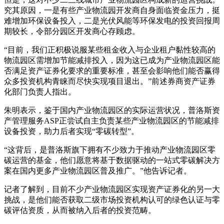
究其原因，一是有些产业物流园开发商自身面临资金压力，挺
难增加环保设备投入，二是光伏风能等环保发电的投资回报周
期较长，令部分园区开发商心存顾虑。
“目前，我们正积极说服某些租金收入与企业租户黏性较高的
物流园区需增加节能减排投入，因为这已成为产业物流园区能
否满足资产证券化要求的重要标准，甚至会影响他们能否赢得
众多投资机构青睐而尽快实现项目退出。”前述券商资产证券
化部门负责人指出。
朱明表示，鉴于国内产业物流园区的实际运营状况，普洛斯资
产管理服务ASP正尝试自主负责某些产业物流园区的节能减排
设备投资，助力后者实现“零碳转型”。
“这背后，是普洛斯旗下拥有不少致力于推动产业物流园区零
碳运营的基金，他们愿意将基于数据驱动的一站式零碳解决方
案在国内更多产业物流园区普及推广。”他告诉记者。
记者了解到，目前不少产业物流园区实现资产证券化的另一大
挑战，是他们能否获取二级市场投资机构认可的绿色认证与零
碳评估资质，从而被纳入后者的投资范畴。