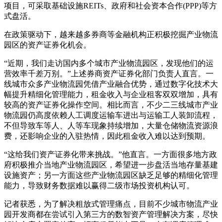
项目，可采取基础设施REITs、政府和社会资本合作(PPP)等方
式盘活。
在政策驱动下，越来越多券商等金融机构正积极挖掘产业物流
园区的资产证券化机会。
“近期，我们走访国内多个城市产业物流园区，发现他们的运
营效率千差万别。”上述券商资产证券化部门负责人直言。一
线城市众多产业物流园凭借产业融合优势，通过数字化技术大
幅提升精细化管理能力，租金收入与企业租客双双增加，具有
较高的资产证券化操作空间。相比而言，不少二三线城市产业
物流园仍高度依赖人工调度运输车进出与运输工人装卸流程，
不但导致车等人、人等车现象持续增加，大量仓储物流资源浪
费，还影响企业的入驻热情，因此租金收入难以达到预期。
“这给我们资产证券化带来挑战。”他直言。一方面很多地方政
府积极推介当地产业物流园区，希望进一步盘活当地存量基建
设施资产；另一方面这些产业物流园区缺乏足够的精细化管理
能力，导致财务数据难以赢得二级市场投资机构认可。
记者获悉，为了解决粗放式管理痛点，目前不少城市物流产业
园开发商都在尝试引入第三方的数智资产管理解决方案，尽快