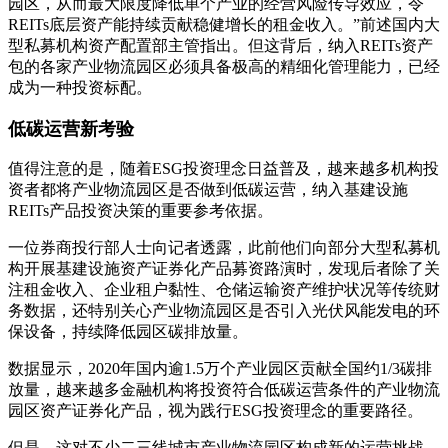
园区，从而最大限度降低单个产业的经营风险传导效应，令
REITs底层资产能持续贡献稳健增长的租金收入。”前述国内大
型私募机构资产配置部主管指出。但这背后，纳入REITs资产
包的各家产业物流园区必须具备极高的精细化管理能力，已经
成为一种投资标配。
低碳运营新考验
值得注意的是，随着ESG投资理念日益普及，越来越多机构投
资者都将产业物流园区是否做到低碳运营，纳入基建设施
REITs产品投资决策的重要参考依据。
一位券商投行部人士向记者透露，此前他们向部分大型私募机
构开展基建设施资产证券化产品募资路演时，发现后者除了关
注租金收入、企业租户黏性、仓储运输资产维护状况等传统财
务数据，还特别关心产业物流园区是否引入光伏风能发电的环
保设备，持续降低园区碳排放量。
数据显示，2020年国内逾1.5万个产业园区贡献全国约1/3碳排
放量，越来越多金融机构将投资符合低碳运营条件的产业物流
园区资产证券化产品，视为践行ESG投资理念的重要路径。
但是，这对不少二三线城市产业物流园区构成新的运营挑战。