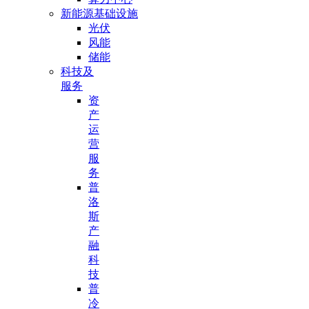
新能源基础设施
光伏
风能
储能
科技及
服务
资
产
运
营
服
务
普
洛
斯
产
融
科
技
普
冷