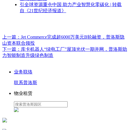
引全球资源重仓中国 助力产业智慧化零碳化 | 转载
自《21世纪经济报道》
上一篇：
Jet Commerce完成超6000万美元B轮融资，普洛斯隐
山资本联合领投
下一篇：
库卡机器人“绿电工厂”屋顶光伏一期并网，普洛斯助
力智能制造升级绿色制造
业务联络
联系普洛斯
物业租赁