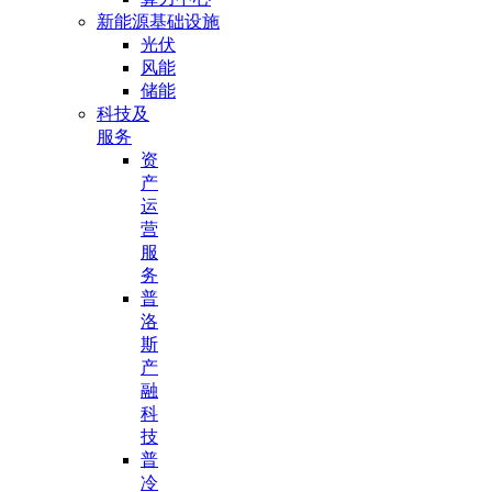
新能源基础设施
光伏
风能
储能
科技及
服务
资
产
运
营
服
务
普
洛
斯
产
融
科
技
普
冷