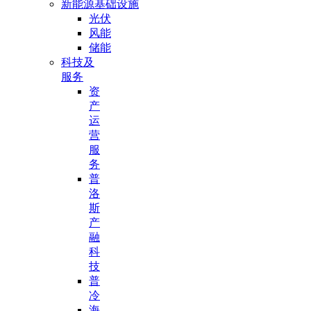
新能源基础设施
光伏
风能
储能
科技及
服务
资
产
运
营
服
务
普
洛
斯
产
融
科
技
普
冷
海