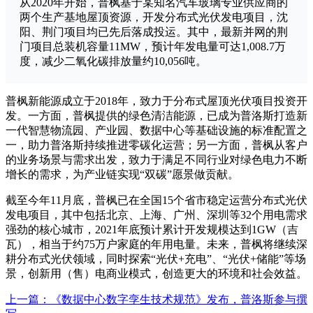
从2020年开始，普枫基于某知名汽车玻璃专业供应商的
两个生产基地屋顶资源，开发分布式光伏发电项目，沈
阳、荆门项目均已先后落成投运。其中，最新并网的荆
门项目总装机容量11MW，预计年发电量可达1,008.7万
度，减少二氧化碳排放量约10,056吨。
普枫新能源成立于2018年，致力于分布式屋顶光伏项目投资开
发。一方面，普枫提供的绿色清洁能源，已成为普洛斯打造新
一代智慧物流园、产业园、数据中心等基础设施的标准配置之
一，助力普洛斯持续推进零碳化运营；另一方面，普枫从客户
的业务场景与需求出发，致力于满足不同行业对绿色电力不断
增长的需求，为产业链实现“双碳”愿景做贡献。
截至今年11月底，普枫已在全国15个省市稳定运营分布式光伏
发电项目，其中包括北京、上海、广州、深圳等32个用电需求
强劲的核心城市，2021年底预计累计开发规模达到1GW（吉
瓦），相当于约75万户家庭的年用电量。未来，普枫将继续深
耕分布式光伏领域，同时探索“光伏+充电”、“光伏+储能”等场
景，创新用（售）电商业模式，创造更大的环境和社会效益。
上一篇：
《数据中心数字孪生技术规范》发布，普洛斯参与撰