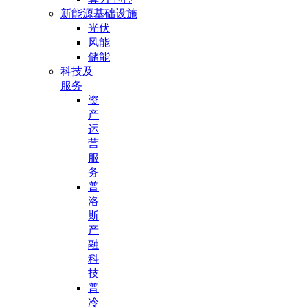
新能源基础设施
光伏
风能
储能
科技及
服务
资
产
运
营
服
务
普
洛
斯
产
融
科
技
普
冷