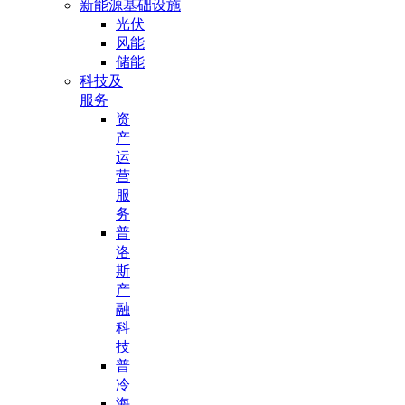
新能源基础设施
光伏
风能
储能
科技及
服务
资
产
运
营
服
务
普
洛
斯
产
融
科
技
普
冷
海