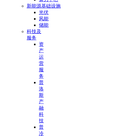
新能源基础设施
光伏
风能
储能
科技及
服务
资
产
运
营
服
务
普
洛
斯
产
融
科
技
普
冷