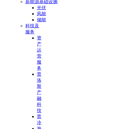
新能源基础设施
光伏
风能
储能
科技及
服务
资
产
运
营
服
务
普
洛
斯
产
融
科
技
普
冷
海