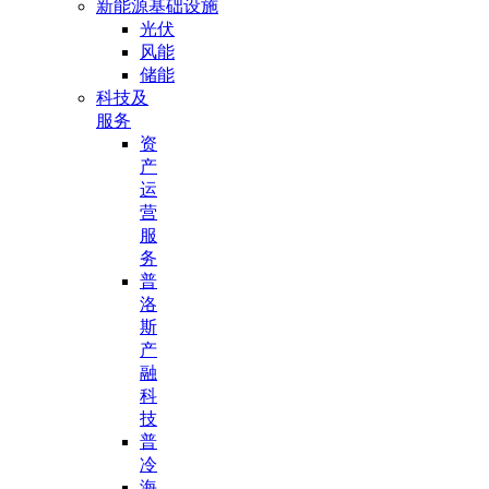
新能源基础设施
光伏
风能
储能
科技及
服务
资
产
运
营
服
务
普
洛
斯
产
融
科
技
普
冷
海