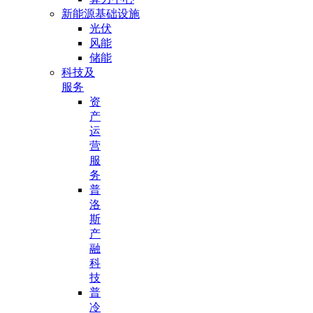
新能源基础设施
光伏
风能
储能
科技及
服务
资
产
运
营
服
务
普
洛
斯
产
融
科
技
普
冷