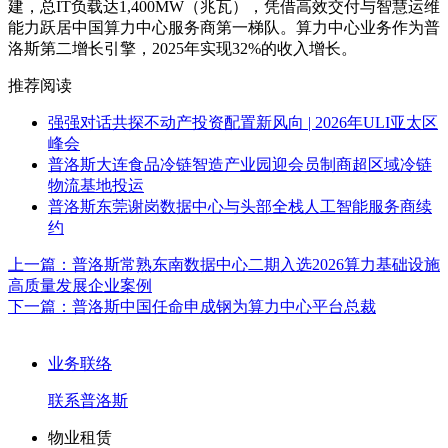
建，总IT负载达1,400MW（兆瓦），凭借高效交付与智慧运维
能力跃居中国算力中心服务商第一梯队。算力中心业务作为普
洛斯第二增长引擎，2025年实现32%的收入增长。
推荐阅读
强强对话共探不动产投资配置新风向 | 2026年ULI亚太区
峰会
普洛斯大连食品冷链智造产业园迎会员制商超区域冷链
物流基地投运
普洛斯东莞谢岗数据中心与头部全栈人工智能服务商续
约
上一篇：
普洛斯常熟东南数据中心二期入选2026算力基础设施
高质量发展企业案例
下一篇：
普洛斯中国任命申成钢为算力中心平台总裁
业务联络
联系普洛斯
物业租赁